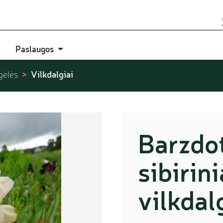
Paslaugos
Vilkdalgiai
gėlės
Barzdot
sibirini
vilkdal