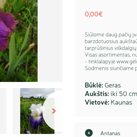
0,00€
Siūlome daug pačių įva
barzdotuosius aukštaūg
tarprūšinius vilkdalgių
Visas asortimentas, n
- tinklalapyje www.gel
Sodmenis siunčiame p
Būklė:
Geras
Aukštis:
iki 50 c
Vietovė:
Kaunas
Sekantis
Antanas
A