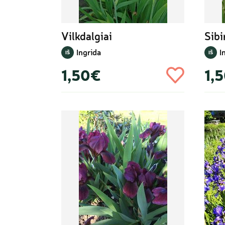
Vilkdalgiai
Sibi
Ingrida
I
IŠ
IŠ
1,50€
1,