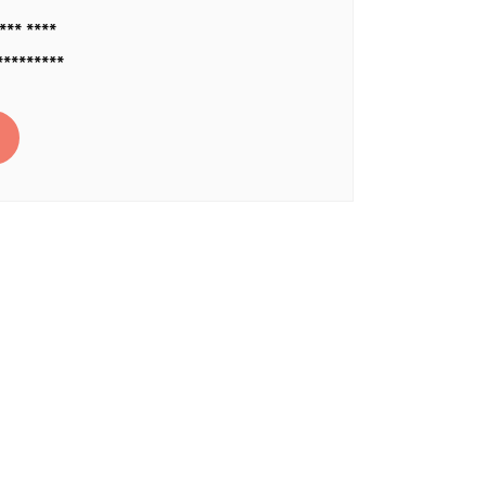
*** ****
*********