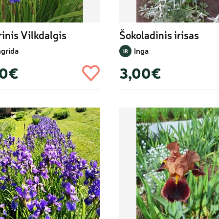
rinis Vilkdalgis
Šokoladinis irisas
ngrida
Inga
IR
50€
3,00€