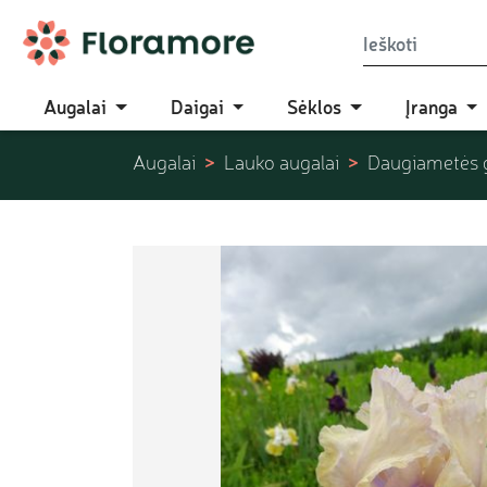
Augalai
Daigai
Sėklos
Įranga
Augalai
Lauko augalai
Daugiametės 