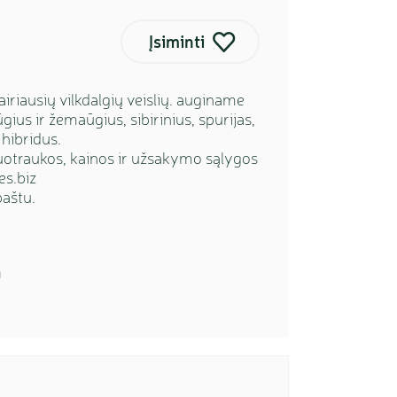
Įsiminti
iriausių vilkdalgių veislių. auginame
ius ir žemaūgius, sibirinius, spurijas,
 hibridus.
uotraukos, kainos ir užsakymo sąlygos
es.biz
aštu.
m