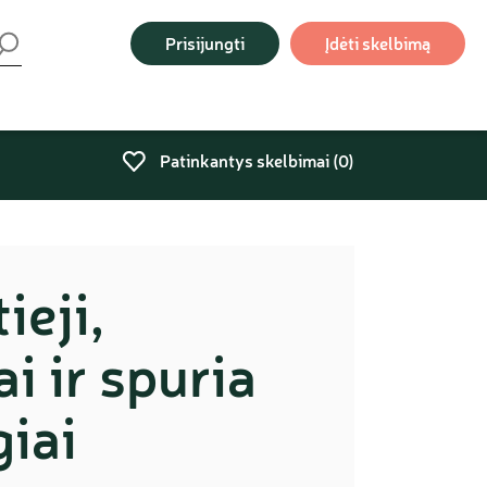
Prisijungti
Įdėti skelbimą
Patinkantys skelbimai (
0
)
ieji,
ai ir spuria
giai