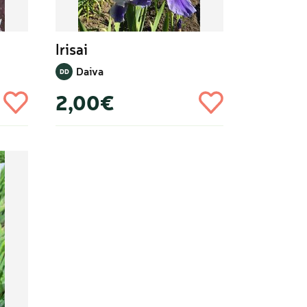
Irisai
Daiva
DD
2,00€