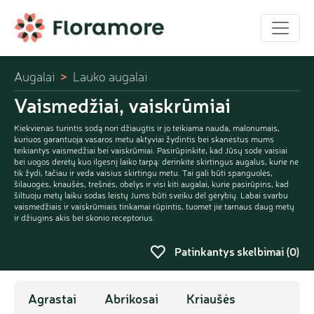
Augalai
Lauko augalai
Vaismedžiai, vaiskrūmiai
Kiekvienas turintis sodą nori džiaugtis ir jo teikiama nauda, malonumais,
kuriuos garantuoja vasaros metu aktyviai žydintis bei skanėstus mums
teikiantys vaismedžiai bei vaiskrūmiai. Pasirūpinkite, kad Jūsų sode vaisiai
bei uogos derėtų kuo ilgesnį laiko tarpą: derinkite skirtingus augalus, kurie ne
tik žydi, tačiau ir veda vaisius skirtingu metu. Tai gali būti spanguolės,
šilauogės, kriaušės, trešnės, obelys ir visi kiti augalai, kurie pasirūpins, kad
šiltuoju metų laiku sodas leistų Jums būti sveiku dėl gėrybių. Labai svarbu
vaismedžiais ir vaiskrūmiais tinkamai rūpintis, tuomet jie tarnaus daug metų
ir džiugins akis bei skonio receptorius.
Patinkantys skelbimai (
0
)
Agrastai
Abrikosai
Kriaušės