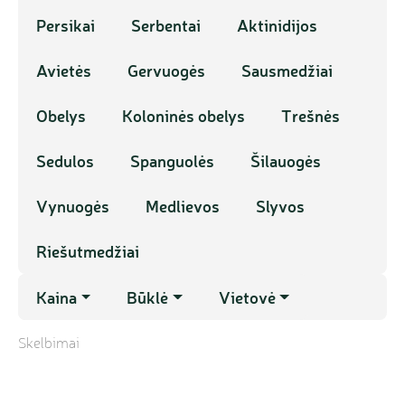
Persikai
Serbentai
Aktinidijos
Avietės
Gervuogės
Sausmedžiai
Obelys
Koloninės obelys
Trešnės
Sedulos
Spanguolės
Šilauogės
Vynuogės
Medlievos
Slyvos
Riešutmedžiai
Kaina
Būklė
Vietovė
Skelbimai