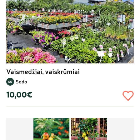
Vaismedžiai, vaiskrūmiai
Sodo
SG
10,00€