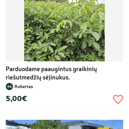
Parduodame paaugintus graikinių 
riešutmedžių sėjinukus.
Robertas
RA
5,00€