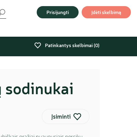
Prisijungti
Įdėti skelbimą
Patinkantys skelbimai (
0
)
 sodinukai
Įsiminti
biškais gražiai nuaugusiais persikų