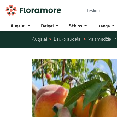
Augalai
Daigai
Sėklos
Įranga
Augalai
Lauko augalai
Vaismedžiai ir