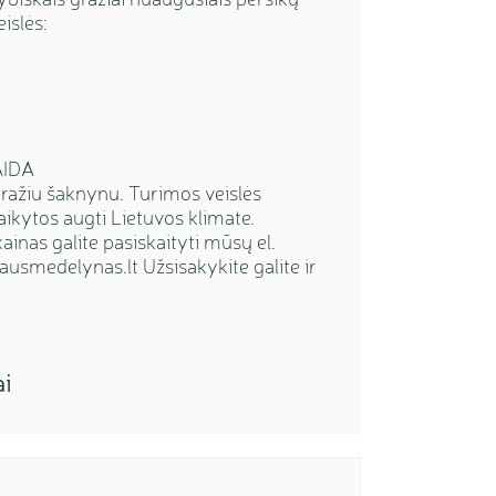
islės:
AIDA
gražiu šaknynu. Turimos veislės
taikytos augti Lietuvos klimate.
kainas galite pasiskaityti mūsų el.
usmedelynas.lt Užsisakykite galite ir
ai