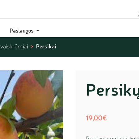
Paslaugos
Persikai
 vaiskrūmiai
Persikų
19,00€
Prekiaujame labai koky