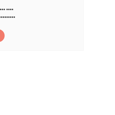
*** ****
*********