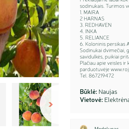
sodinukais. Turimos ve
1. MAIRA
2 HARNAS
3. REDHAVEN
4. INKA
5. RELIANCE
6. Koloninis persikas 
Sodinukai dvimečiai, 
savidulkės, puikiai pri
Plačiau apie veisles ir 
parduotuvėje www.roja
Tel. 867219472
Būklė:
Naujas
Vietovė:
Elektrėn
Sekantis
Medelynas