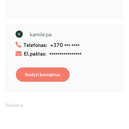
kamile.pa
K
Telefonas:
+370
*** ****
El.paštas:
****************
Rodyti kontaktus
Reklama