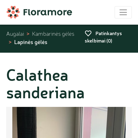
Patinkantys
Augalai
Kambarinės gėlės
skelbimai (
0
)
Lapinės gėlės
Calathea
sanderiana