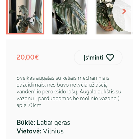
kstesnis
Sekanti
20,00€
Įsiminti
Sveikas augalas su keliais mechaniniais
pažeidimais, nes buvo netyčia užlašėją
vandenilio peroksido lašų. Augalo aukštis su
vazonu ( parduodamas be molinio vazono )
apie 70cm.
Būklė:
Labai geras
Vietovė:
Vilnius