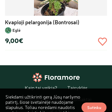
Kvapioji pelargonija (Bontrosai)
Eglė
9,00€
Kaip tai veikia?
Taisyklės
Siekdami užtikrinti gerą Jūsų naršymo
Privatumo politika
Kontaktai
patirtį, šiose svetainėje naudojame
slapukus. Toliau norėdami naudotis
Sutinku