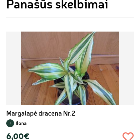
Panašūs skelbimai
Margalapė dracena Nr.2
Ilona
I
6,00€