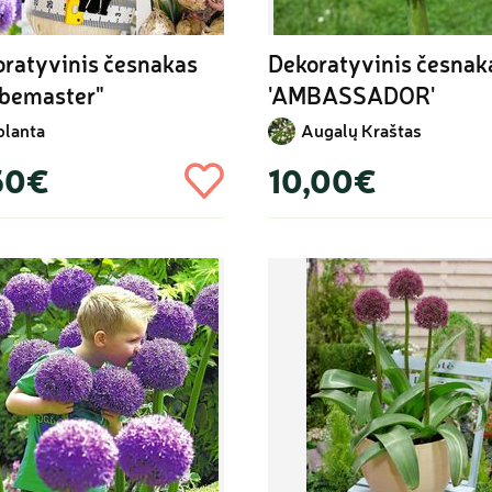
ratyvinis česnakas 
Dekoratyvinis česnaka
obemaster"
'AMBASSADOR'
olanta
Augalų Kraštas
50€
10,00€