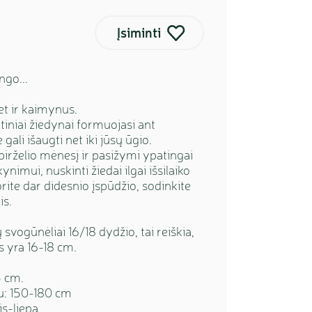
Įsiminti
ngo...
et ir kaimynus.
tiniai žiedynai formuojasi ant
 gali išaugti net iki jūsų ūgio.
birželio mėnesį ir pasižymi ypatingai
ynimui, nuskinti žiedai ilgai išsilaiko
rite dar didesnio įspūdžio, sodinkite
is.
svogūnėliai 16/18 dydžio, tai reiškia,
s yra 16-18 cm.
5 cm.
u: 150-180 cm
is-liepa