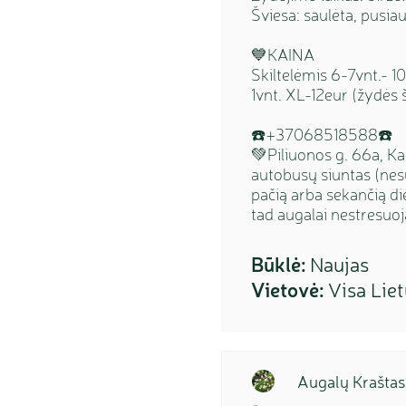
Šviesa: saulėta, pusiau
💙KAINA
Skiltelėmis 6-7vnt.- 1
1vnt. XL-12eur (žydės 
☎️+37068518588☎️
💚Piliuonos g. 66a, Ka
autobusų siuntas (nes
pačią arba sekančią di
tad augalai nestresuoj
Būklė:
Naujas
Vietovė:
Visa Lie
Augalų Kraštas