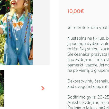
10,00€
Jei ieškote kažko ypati
Nustebins ne tik jus, b
Įspūdingo dydžio viole
milžiniškų stiebų, kurie
Šie česnakai pražysta 
ilgu žydėjimu. Tinka sk
pamerkti vazoje. Jei no
ne po vieną, o grupėm
Dekoratyvinių česnakų 
kad svogūnėlio apimti
Sekantis
Sodinimo gylis: 20-2
Aukštis žydėjimo met
Žydėjimo laikas: biržel