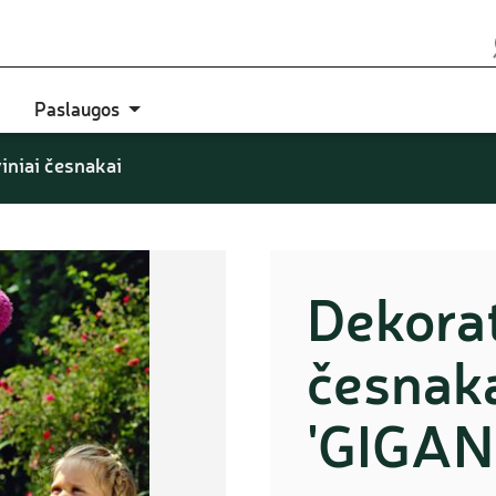
Paslaugos
iniai česnakai
Dekorat
česnak
'GIGA