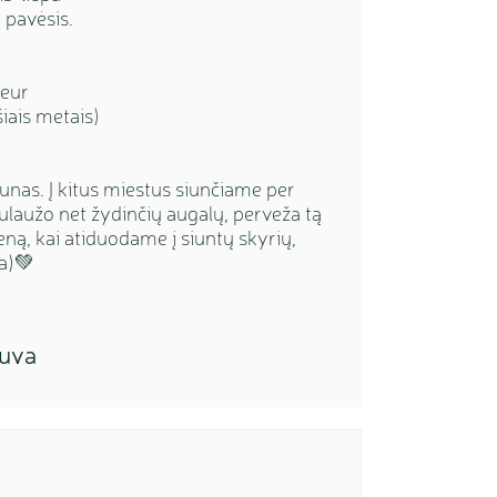
 pavėsis.
0eur
šiais metais)
unas. Į kitus miestus siunčiame per
ulaužo net žydinčių augalų, perveža tą
eną, kai atiduodame į siuntų skyrių,
a)💚
tuva