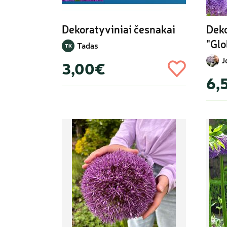
Dekoratyviniai česnakai
Deko
"Gl
Tadas
TK
J
3,00€
6,