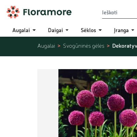
Augalai
Daigai
Sėklos
Įranga
Dekoratyv
Augalai
Svogūninės gėlės