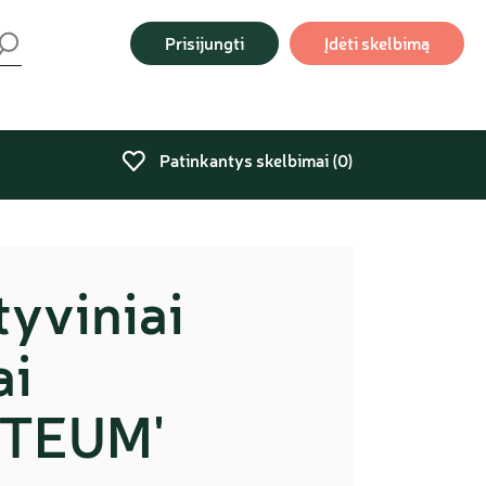
Prisijungti
Įdėti skelbimą
Patinkantys skelbimai (
0
)
yviniai
ai
NTEUM'