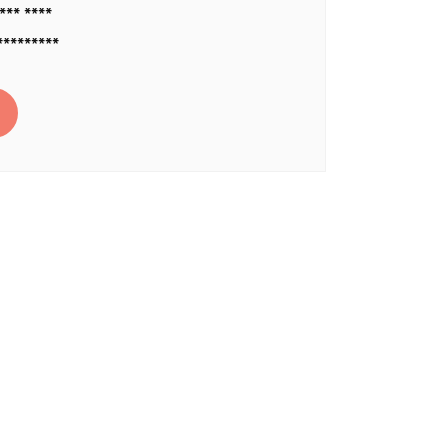
*** ****
*********