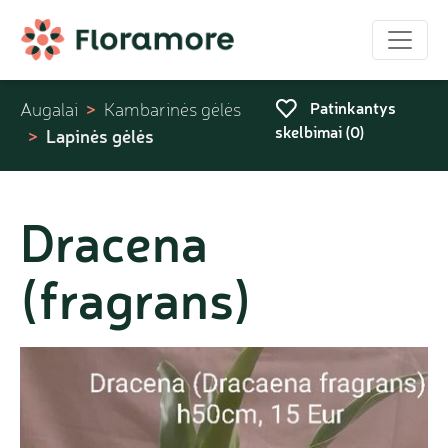
Patinkantys
Augalai
Kambarinės gėlės
skelbimai (
0
)
Lapinės gėlės
Dracena
(fragrans)