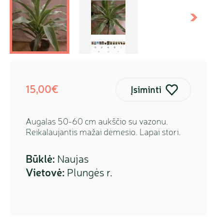
kstesnis
Sekanti
15,00€
Įsiminti
Augalas 50-60 cm aukščio su vazonu.
Reikalaujantis mažai dėmesio. Lapai stori.
Būklė:
Naujas
Vietovė:
Plungės r.