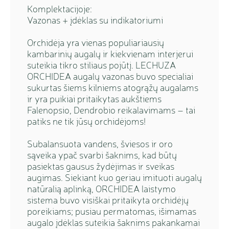
Komplektacijoje:
Vazonas + įdėklas su indikatoriumi
Orchidėja yra vienas populiariausių
kambarinių augalų ir kiekvienam interjerui
suteikia tikro stiliaus pojūtį. LECHUZA
ORCHIDEA augalų vazonas buvo specialiai
sukurtas šiems kilniems atogrąžų augalams
ir yra puikiai pritaikytas aukštiems
Falenopsio, Dendrobio reikalavimams – tai
patiks ne tik jūsų orchidėjoms!
Subalansuota vandens, šviesos ir oro
sąveika ypač svarbi šaknims, kad būtų
pasiektas gausus žydėjimas ir sveikas
augimas. Siekiant kuo geriau imituoti augalų
natūralią aplinką, ORCHIDEA laistymo
sistema buvo visiškai pritaikyta orchidėjų
poreikiams; pusiau permatomas, išimamas
augalo įdėklas suteikia šaknims pakankamai