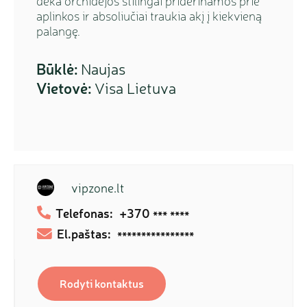
dėka orchidėjos stilingai priderinamos prie
aplinkos ir absoliučiai traukia akį į kiekvieną
palangę.
Būklė:
Naujas
Vietovė:
Visa Lietuva
vipzone.lt
Telefonas:
+370
*** ****
El.paštas:
****************
Rodyti kontaktus