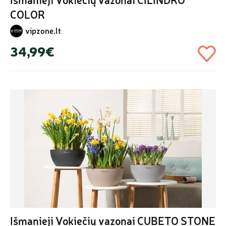
COLOR
vipzone.lt
34,99€
Išmanieji Vokiečių vazonai CUBETO STONE