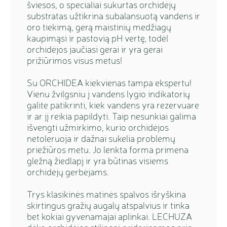
šviesos, o specialiai sukurtas orchidėjų
substratas užtikrina subalansuotą vandens ir
oro tiekimą, gerą maistinių medžiagų
kaupimąsi ir pastovią pH vertę, todėl
orchidėjos jaučiasi gerai ir yra gerai
prižiūrimos visus metus!
Su ORCHIDEA kiekvienas tampa ekspertu!
Vienu žvilgsniu į vandens lygio indikatorių
galite patikrinti, kiek vandens yra rezervuare
ir ar jį reikia papildyti. Taip nesunkiai galima
išvengti užmirkimo, kurio orchidėjos
netoleruoja ir dažnai sukelia problemų
priežiūros metu. Jo lenkta forma primena
gležną žiedlapį ir yra būtinas visiems
orchidėjų gerbėjams.
Trys klasikinės matinės spalvos išryškina
skirtingus gražių augalų atspalvius ir tinka
bet kokiai gyvenamajai aplinkai. LECHUZA