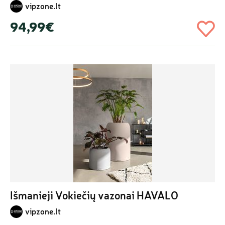
vipzone.lt
94,99€
Išmanieji Vokiečių vazonai HAVALO
vipzone.lt