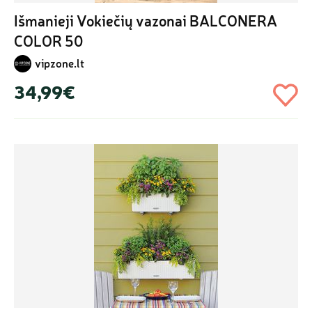
Išmanieji Vokiečių vazonai BALCONERA 
COLOR 50
vipzone.lt
34,99€