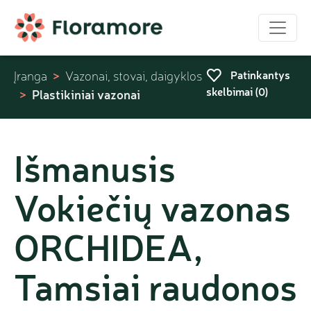
Patinkantys
Įranga
Vazonai, stovai, daigyklos
skelbimai (
0
)
Plastikiniai vazonai
Išmanusis
Vokiečių vazonas
ORCHIDEA,
Tamsiai raudonos