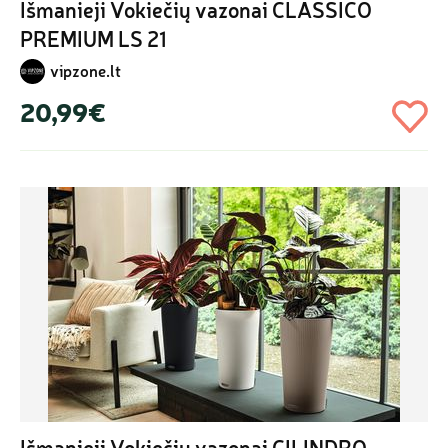
Išmanieji Vokiečių vazonai CLASSICO 
PREMIUM LS 21
vipzone.lt
20,99€
Išmanieji Vokiečių vazonai CILINDRO 