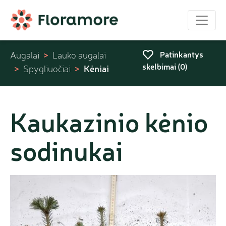
Patinkantys
Augalai
Lauko augalai
skelbimai (
0
)
Kėniai
Spygliuočiai
Kaukazinio kėnio
sodinukai