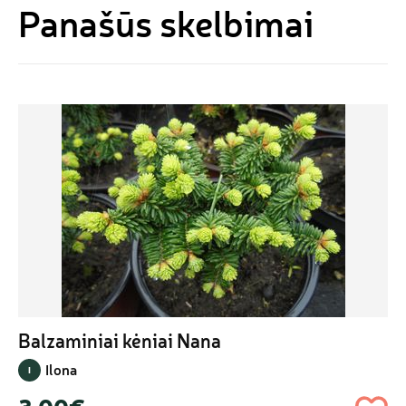
Panašūs skelbimai
Balzaminiai kėniai Nana
Ilona
I