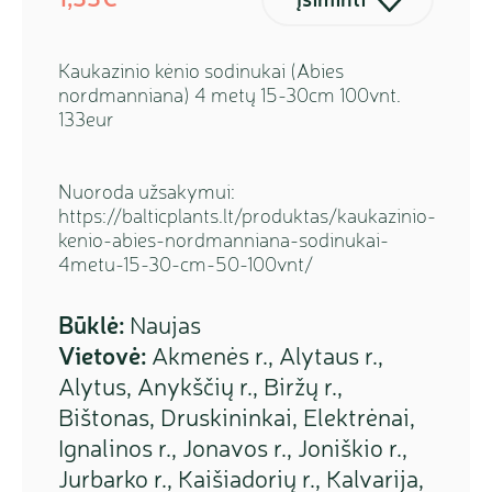
Kaukazinio kėnio sodinukai (Abies
nordmanniana) 4 metų 15-30cm 100vnt.
133eur
Nuoroda užsakymui:
https://balticplants.lt/produktas/kaukazinio-
kenio-abies-nordmanniana-sodinukai-
4metu-15-30-cm-50-100vnt/
Būklė:
Naujas
Vietovė:
Akmenės r., Alytaus r.,
Alytus, Anykščių r., Biržų r.,
Bištonas, Druskininkai, Elektrėnai,
Ignalinos r., Jonavos r., Joniškio r.,
Jurbarko r., Kaišiadorių r., Kalvarija,