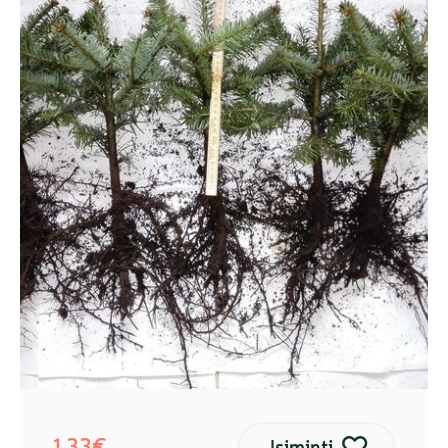
1,33€
Įsiminti