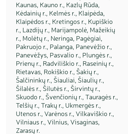
Kaunas, Kauno r., Kazlų Rūda,
Kėdainių r., Kelmės r., Klaipėda,
Klaipėdos r., Kretingos r., Kupiškio
r., Lazdijų r., Marijampolė, Mažeikių
r., Molėtų r., Neringa, Pagėgiai,
Pakruojo r., Palanga, Panevėžio r.,
Panevėžys, Pasvalio r., Plungės r.,
Prienų r., Radviliškio r., Raseinių r.,
Rietavas, Rokiškio r., Šakių r.,
Šalčininkų r., Šiauliai, Šiaulių r.,
Šilalės r., Šilutės r., Širvintų r.,
Skuodo r., Švenčionių r., Tauragės r.,
Telšių r., Trakų r., Ukmergės r.,
Utenos r., Varėnos r., Vilkaviškio r.,
Vilniaus r., Vilnius, Visaginas,
Zarasų r.