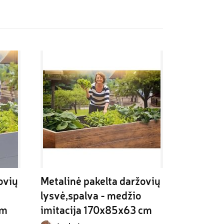
vių 
Metalinė pakelta daržovių 
lysvė,spalva - medžio 
cm
imitacija 170x85x63 cm