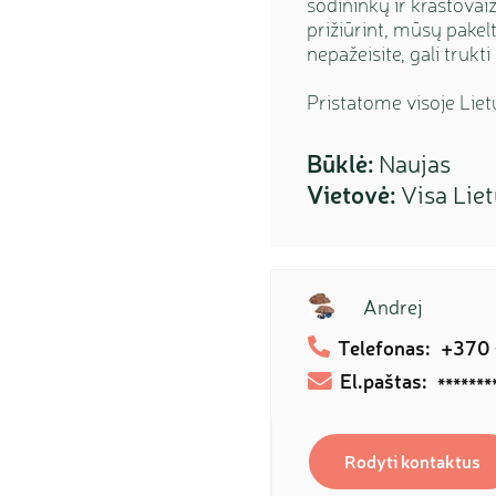
sodininkų ir kraštova
prižiūrint, mūsų pakelt
nepažeisite, gali trukt
Pristatome visoje Liet
Būklė:
Naujas
Vietovė:
Visa Lie
Andrej
Telefonas:
+370
El.paštas:
*******
Rodyti kontaktus