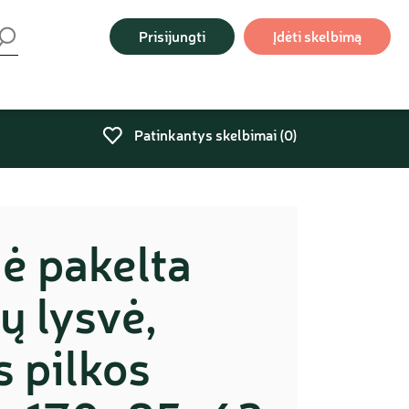
Prisijungti
Įdėti skelbimą
Patinkantys skelbimai (
0
)
ė pakelta
ų lysvė,
 pilkos