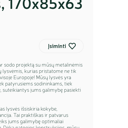
s, 170x85x63
Įsiminti
ar sodo projektą su mūsų metalinėmis
 lysvėmis, kurias pristatome ne tik
r visoje Europoje! Mūsų lysvės yra
iek patyrusiems sodininkams, tiek
 suteikiantys jums galimybę pasiekti
s lysvės išsiskiria kokybe,
ncija. Tai praktiškas ir patvarus
eiks jums galimybę optimaliai
ę. Dėka patogios konstrukcijos, mūsų