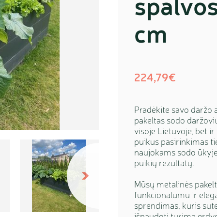
spalvo
cm
224,79€
Pradėkite savo daržo 
pakeltas sodo daržovių
visoje Lietuvoje, bet i
puikus pasirinkimas t
naujokams sodo ūkyje,
puikių rezultatų.
Sekantis
Mūsų metalinės pakelta
funkcionalumu ir elega
sprendimas, kuris sut
išnaudoti turimą erdv