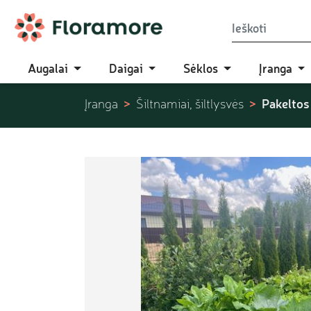
Augalai
Daigai
Sėklos
Įranga
Pakeltos
Įranga
Šiltnamiai, šiltlysvės