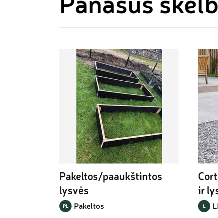
Panašūs skel
Pakeltos/paaukštintos 
Cort
lysvės
ir l
Pakeltos
L
PL
L