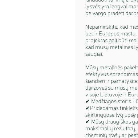
lysvės yra lengvai mo
be vargo pradėti darb
Nepamirškite, kad mes 
bet ir Europos mastu. 
projektas gali būti re
kad mūsų metalinės lys
saugiai.
Mūsų metalinės pakelta
efektyvus sprendimas 
šiandien ir pamatysite,
daržoves su mūsų meta
visoje Lietuvoje ir Eur
✔ Medžiagos storis - 
✔Pridedamas tinklelis 
skirtinguose lygiuose 
✔ Mūsų draugiškos gam
maksimalių rezultatų,
cheminių trąšų ar pes