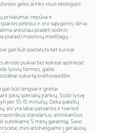
žiosios gėlės atitiks visus ekologijos
ų privalumai: nepūva ir
sparios pelėsiui ir oro sąlygoms; dirva
galima anksčiau pradėti sodinti;
ia prarasti maistinių medžiagų -
ysvė gali būti pastatyta bet kurioje
 atrodo puikiai bet kokioje aplinkoje!
o lysvių formos, galite
stabiai sukurtą kraštovaizdžio
gali būti lengvai ir greitai
t jokių specialių įrankių. Sodo lysvę
atyti per 10-15 minučių. Dėka pakeltų
, jos yra labai patvarios ir tvarios!
opietiškus standartus, atitinkančius
l suteikiame 5 metų garantiją. Savo
rocese, mes atsižvelgiame į geriausių