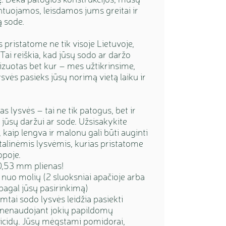
ntuojamos, leisdamos jums greitai ir
ą sode.
pristatome ne tik visoje Lietuvoje,
Tai reiškia, kad jūsų sodo ar daržo
alizuotas bet kur – mes užtikrinsime,
vės pasieks jūsų norimą vietą laiku ir
s lysvės – tai ne tik patogus, bet ir
jūsų daržui ar sode. Užsisakykite
 kaip lengva ir malonu gali būti auginti
linėmis lysvėmis, kurias pristatome
opoje.
0,53 mm plienas!
nuo molių (2 sluoksniai apačioje arba
pagal jūsų pasirinkimą)
tai sodo lysvės leidžia pasiekti
 nenaudojant jokių papildomų
ticidų. Jūsų mėgstami pomidorai,