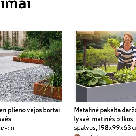
bimai
en plieno vejos bortai 
Metalinė pakelta daržo
ysvės
lysvė, matinės pilkos 
spalvos, 198х99х63 
IMECO