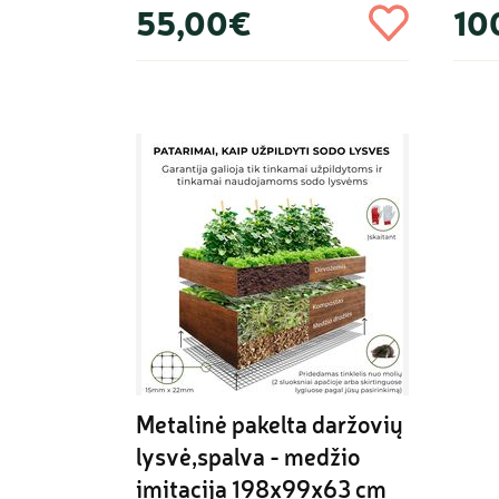
55,00€
10
Metalinė pakelta daržovių 
lysvė,spalva - medžio 
imitacija 198х99х63 cm