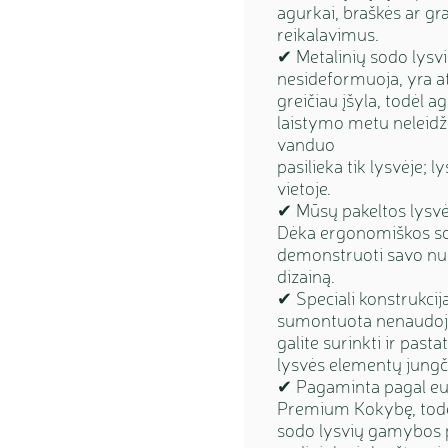
agurkai, braškės ar gra
reikalavimus.
✔ Metalinių sodo lysvi
nesideformuoja, yra at
greičiau įšyla, todėl a
laistymo metu neleidž
vanduo
pasilieka tik lysvėje; l
vietoje.
✔ Mūsų pakeltos lysvės
Dėka ergonomiškos sod
demonstruoti savo nuo
dizainą.
✔ Speciali konstrukcija 
sumontuota nenaudojan
galite surinkti ir past
lysvės elementų jungčių
✔ Pagaminta pagal eur
Premium Kokybę, todė
sodo lysvių gamybos p