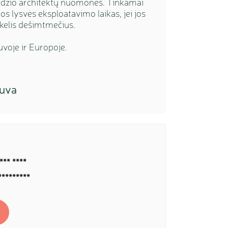
izdžio architektų nuomones. Tinkamai
os lysvės eksploatavimo laikas, jei jos
i kelis dešimtmečius.
uvoje ir Europoje.
tuva
*** ****
*********