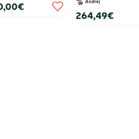
Andrej
0,00€
264,49€