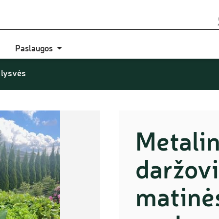
Paslaugos
 lysvės
Metalin
daržovi
matinės