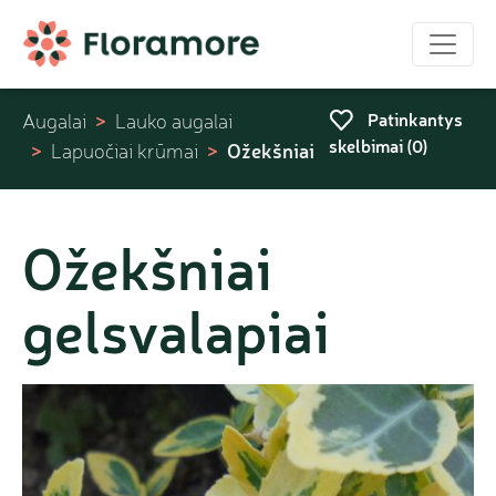
Patinkantys
Augalai
Lauko augalai
skelbimai (
0
)
Ožekšniai
Lapuočiai krūmai
Ožekšniai
gelsvalapiai