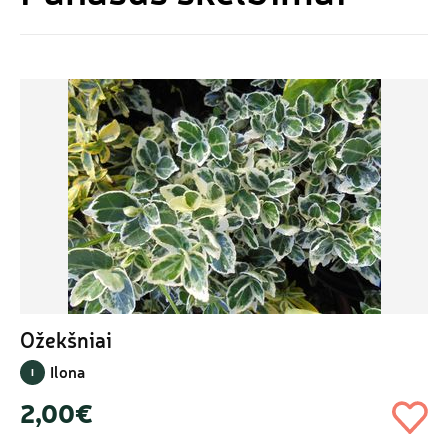
Ožekšniai
Ilona
I
2,00€