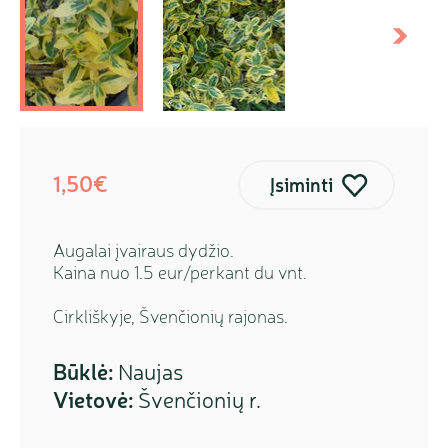
kstesnis
Sekanti
1,50€
Įsiminti
Augalai įvairaus dydžio.
Kaina nuo 1.5 eur/perkant du vnt.
Cirkliškyje, Švenčionių rajonas.
Būklė:
Naujas
Vietovė:
Švenčionių r.