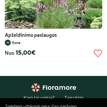
Apželdinimo paslaugos
Ilona
IV
15,00€
Nuo
Kaip tai veikia?
Taisyklės
Siekdami užtikrinti gerą Jūsų naršymo