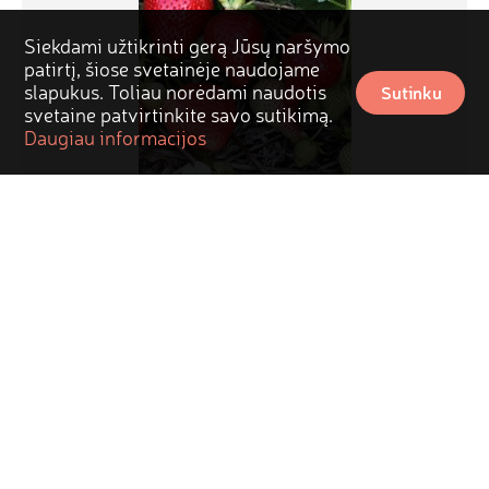
Siekdami užtikrinti gerą Jūsų naršymo
patirtį, šiose svetainėje naudojame
slapukus. Toliau norėdami naudotis
Sutinku
svetaine patvirtinkite savo sutikimą.
Daugiau informacijos
'Sonata' braškių daigai, atviromis šaknimis 
(13vnt.)
Žilvinas
22,80€
Daigai
Uogų daigai
Braškių daigai