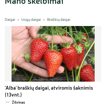
Mano skelbimai
Daigai
Uogų daigai
Braškių daigai
'Alba' braškių daigai, atviromis šaknimis 
(13vnt.)
Žilvinas