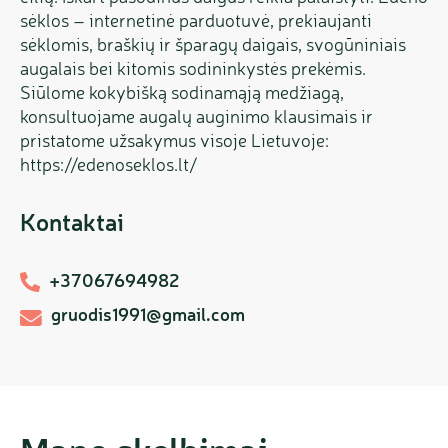
sėklos – internetinė parduotuvė, prekiaujanti
sėklomis, braškių ir šparagų daigais, svogūniniais
augalais bei kitomis sodininkystės prekėmis.
Siūlome kokybišką sodinamąją medžiagą,
konsultuojame augalų auginimo klausimais ir
pristatome užsakymus visoje Lietuvoje:
https://edenoseklos.lt/
Kontaktai
+37067694982
gruodis1991@gmail.com