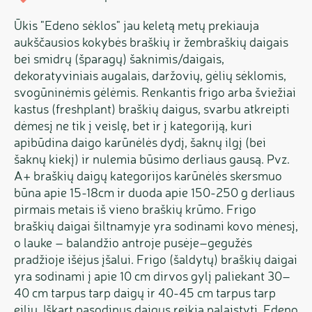
Ūkis "Edeno sėklos" jau keletą metų prekiauja
aukščausios kokybės braškių ir žembraškių daigais
bei smidrų (šparagų) šaknimis/daigais,
dekoratyviniais augalais, daržovių, gėlių sėklomis,
svogūninėmis gėlėmis. Renkantis frigo arba šviežiai
kastus (freshplant) braškių daigus, svarbu atkreipti
dėmesį ne tik į veislę, bet ir į kategoriją, kuri
apibūdina daigo karūnėlės dydį, šaknų ilgį (bei
šaknų kiekį) ir nulemia būsimo derliaus gausą. Pvz.
A+ braškių daigų kategorijos karūnėlės skersmuo
būna apie 15-18cm ir duoda apie 150-250 g derliaus
pirmais metais iš vieno braškių krūmo. Frigo
braškių daigai šiltnamyje yra sodinami kovo mėnesį,
o lauke – balandžio antroje pusėje–gegužės
pradžioje išėjus įšalui. Frigo (šaldytų) braškių daigai
yra sodinami į apie 10 cm dirvos gylį paliekant 30–
40 cm tarpus tarp daigų ir 40-45 cm tarpus tarp
eilių. Iškart pasodinus daigus reikia palaistyti. Edeno