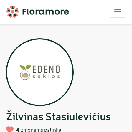
Žilvinas Stasiulevičius
4
žmonėms patinka