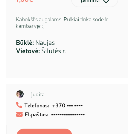
Kabokšlis augalams. Puikiai tinka sode ir
kambaryje :)
Būklė:
Naujas
Vietovė:
Šilutės r.
judita
Telefonas:
+370
*** ****
El.paštas:
****************