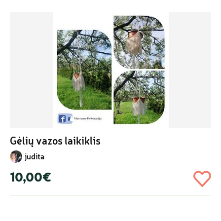
Gėlių vazos laikiklis
judita
10,00€