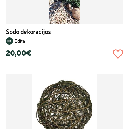
Sodo dekoracijos
Edita
EB
20,00€