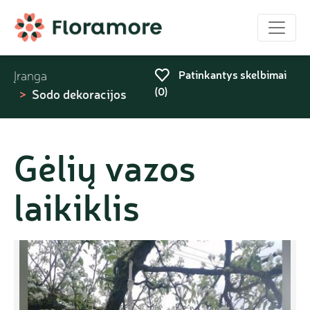
Patinkantys skelbimai
Įranga
(
0
)
Sodo dekoracijos
Gėlių vazos
laikiklis