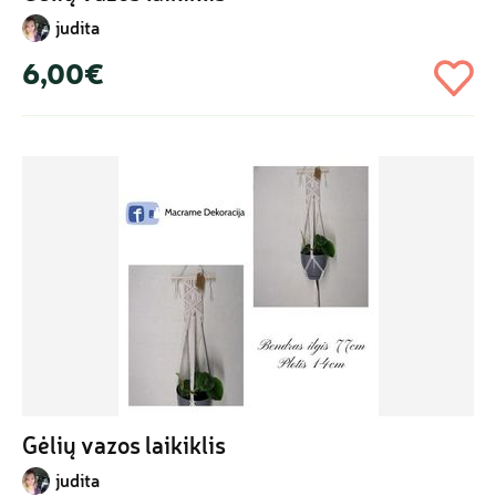
judita
6,00€
Gėlių vazos laikiklis
judita