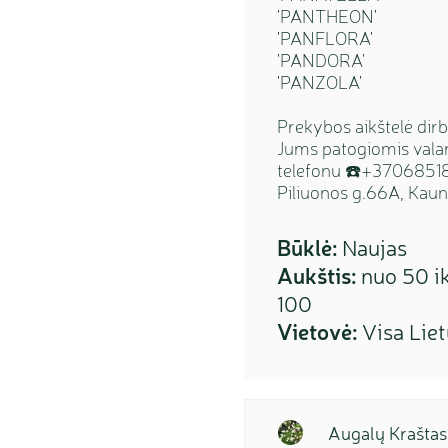
'PANTHEON'
'PANFLORA'
'PANDORA'
'PANZOLA'
Prekybos aikštelė d
Jums patogiomis valan
telefonu ☎️+370685
Piliuonos g.66A, Kaun
Būklė:
Naujas
Aukštis:
nuo 50 ik
100
Vietovė:
Visa Lie
Augalų Kraštas