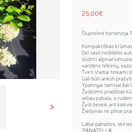
25,00€
Šluotelinė hortenzija
Kompaktiškas krūmas au
Dėl savo nedidelio auk
sodinti alpinariumuose
vandens telkinių, vaz
Tvirti stiebai tinkami 
Gali būti anksti pražyd
Ypatingai tamsiai žali l
Žydėjimo pradžioje kū
vėliau pabala, o ruden
Žydi beveik ant kiekvi
Sekantis
Žiedynas ne pilnai pra
Labai panašios, skirias
'PANATELLA'