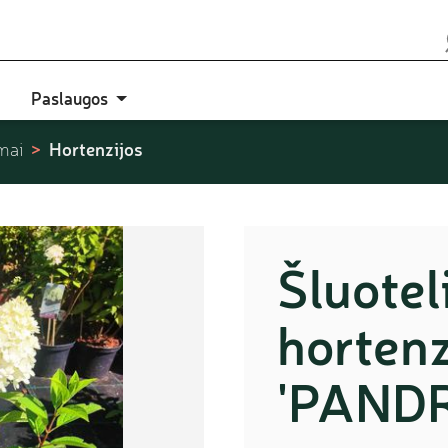
Paslaugos
Hortenzijos
mai
Šluotel
hortenz
'PANDR