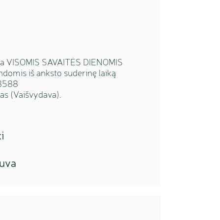
irba VISOMIS SAVAITĖS DIENOMIS
domis iš anksto suderinę laiką
18588
as (Vaišvydava).
i
tuva