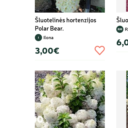
Šluotelinės hortenzijos 
Šluo
Polar Bear.
R
RM
Ilona
I
6,
3,00€