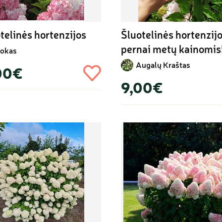
telinės hortenzijos
Šluotelinės hortenzijo
pernai metų kainomis
okas
Augalų Kraštas
00€
9,00€