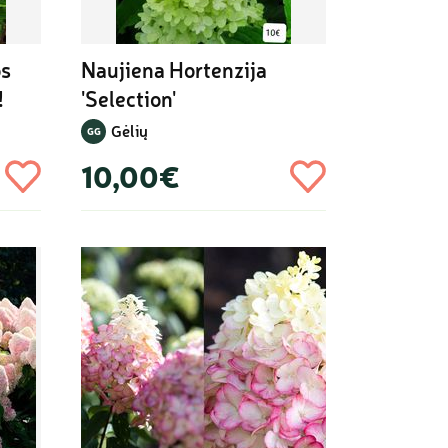
s 
Naujiena Hortenzija 
!
'Selection'
Gėlių
GG
10,00€