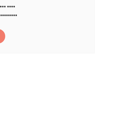
*** ****
*********