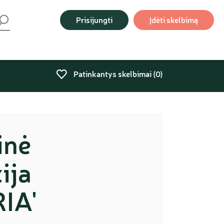
Prisijungti
Įdėti skelbimą
Patinkantys skelbimai (
0
)
inė
ija
IA'