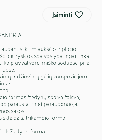
Įsiminti
 'PANDRIA'
gantis iki 1m aukščio ir pločio.
ščio ir ryškios spalvos ypatingai tinka
, kaip gyvatvorę, miško soduose, prie
onuose.
skintų ir džiovintų gėlių kompozicijom.
intas.
apai.
gio formos žiedynų spalva žalsva,
iop parausta ir net paraudonuoja.
enos šakos.
siskleidžia, trikampio forma.
i tik žiedyno forma: