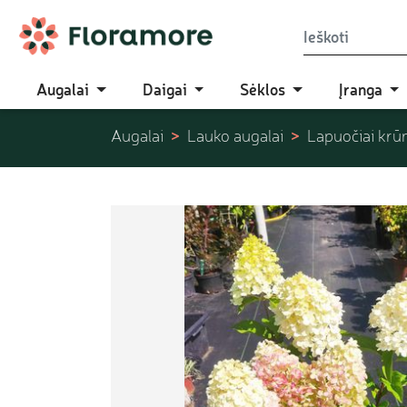
Augalai
Daigai
Sėklos
Įranga
Augalai
Lauko augalai
Lapuočiai krū