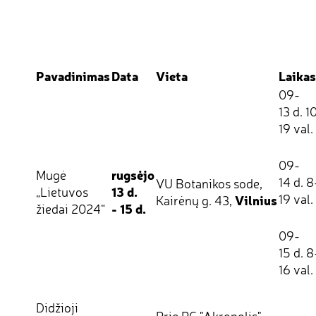
Pavadinimas
Data
Vieta
Laikas
09-
13 d. 1
19 val.
09-
rugsėjo
Mugė
14 d. 8
VU Botanikos sode,
13 d.
„Lietuvos
Vilnius
19 val.
Kairėnų g. 43,
- 15 d.
žiedai 2024“
09-
15 d. 8
16 val.
Didžioji
Prie PC "Akropolis",