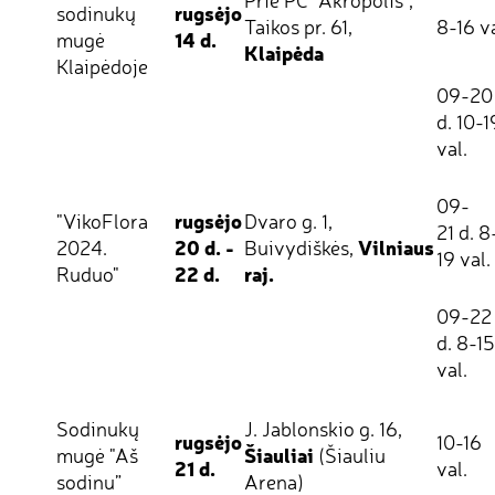
rugsėjo
sodinukų
Taikos pr. 61,
8-16 va
14 d.
mugė
Klaipėda
Klaipėdoje
09-20
d. 10-1
val.
09-
rugsėjo
"VikoFlora
Dvaro g. 1,
21 d. 8
20 d. -
Vilniaus
2024.
Buivydiškės,
19 val.
22 d.
raj.
Ruduo"
09-22
d. 8-15
val.
Sodinukų
J. Jablonskio g. 16,
rugsėjo
10-16
Šiauliai
mugė "Aš
(Šiauliu
21 d.
val.
sodinu”
Arena)