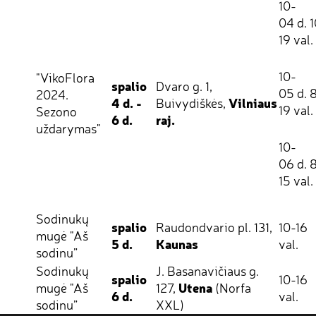
10-
04 d. 
19 val.
10-
"VikoFlora
spalio
Dvaro g. 1,
05 d. 
2024.
4 d. -
Vilniaus
Buivydiškės,
19 val.
Sezono
6 d.
raj.
uždarymas"
10-
06 d. 
15 val.
Sodinukų
spalio
Raudondvario pl. 131,
10-16
mugė "Aš
5 d.
Kaunas
val.
sodinu”
Sodinukų
J. Basanavičiaus g.
spalio
10-16
Utena
mugė "Aš
127,
(Norfa
6 d.
val.
sodinu”
XXL)