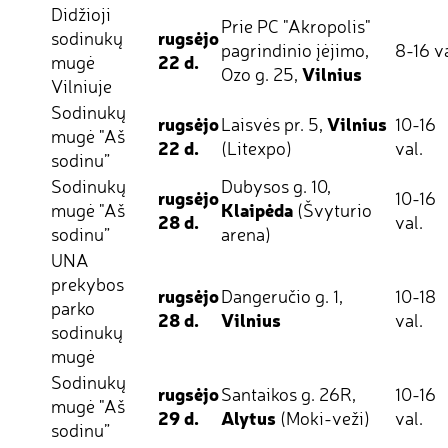
Didžioji
Prie PC "Akropolis"
rugsėjo
sodinukų
pagrindinio įėjimo,
8-16 va
22 d.
mugė
Vilnius
Ozo g. 25,
Vilniuje
Sodinukų
rugsėjo
Vilnius
Laisvės pr. 5,
10-16
mugė "Aš
22 d.
(Litexpo)
val.
sodinu”
Sodinukų
Dubysos g. 10,
rugsėjo
10-16
Klaipėda
mugė "Aš
(Švyturio
28 d.
val.
sodinu”
arena)
UNA
prekybos
rugsėjo
Dangeručio g. 1,
10-18
parko
28 d.
Vilnius
val.
sodinukų
mugė
Sodinukų
rugsėjo
Santaikos g. 26R,
10-16
mugė "Aš
29 d.
Alytus
(Moki-veži)
val.
sodinu”