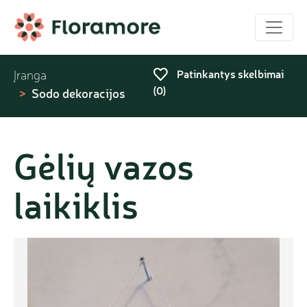
Patinkantys skelbimai
Įranga
(
0
)
Sodo dekoracijos
Gėlių vazos
laikiklis