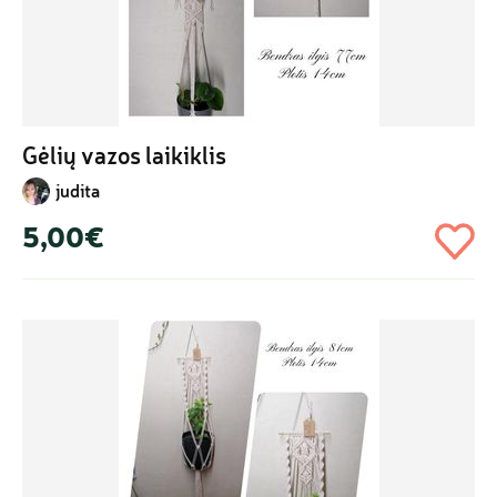
Gėlių vazos laikiklis
judita
5,00€