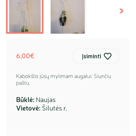
kstesnis
Sekanti
6,00€
Įsiminti
Kabokšlis jūsų mylimam augalui. Siunčiu
paštu.
Būklė:
Naujas
Vietovė:
Šilutės r.