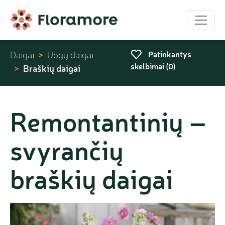
Patinkantys
Daigai
Uogų daigai
skelbimai (
0
)
Braškių daigai
Remontantinių –
svyrančių
braškių daigai