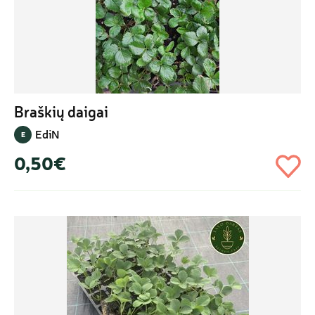
Braškių daigai
EdiN
E
0,50€