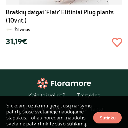
Braškių daigai 'Flair' Elitiniai Plug plants 
(10vnt.)
Žilvinas
31,19€
Kaip tai veikia?
Taisyklės
Siekdami užtikrinti gerą Jūsų naršymo
Privatumo politika
Kontaktai
patirtį, šiose svetainėje naudojame
slapukus. Toliau norėdami naudotis
Sutinku
svetaine patvirtinkite savo sutikimą.