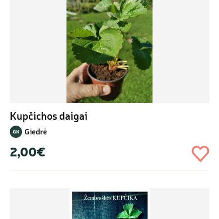
Kupčichos daigai
Giedrė
GK
2,00€