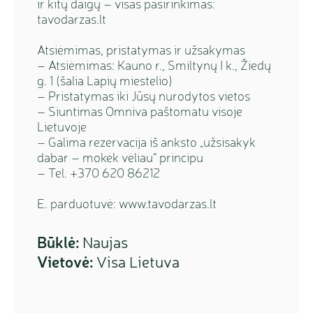
ir kitų daigų – visas pasirinkimas:
tavodarzas.lt
Atsiėmimas, pristatymas ir užsakymas
– Atsiėmimas: Kauno r., Smiltynų I k., Žiedų
g. 1 (šalia Lapių miestelio)
– Pristatymas iki Jūsų nurodytos vietos
– Siuntimas Omniva paštomatu visoje
Lietuvoje
– Galima rezervacija iš anksto „užsisakyk
dabar – mokėk vėliau“ principu
– Tel. +370 620 86212
E. parduotuvė: www.tavodarzas.lt
Būklė:
Naujas
Vietovė:
Visa Lietuva