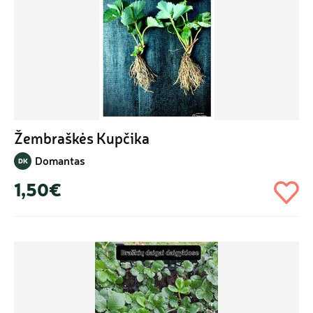
Žembraškės Kupčika
Domantas
DK
1,50€