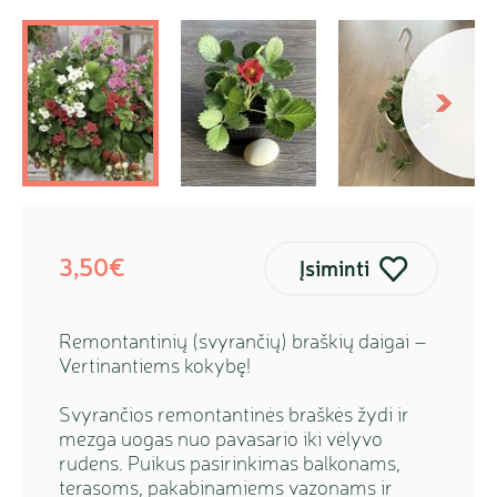
kstesnis
Sekanti
3,50€
Įsiminti
Remontantinių (svyrančių) braškių daigai –
Vertinantiems kokybę!
Svyrančios remontantinės braškės žydi ir
mezga uogas nuo pavasario iki vėlyvo
rudens. Puikus pasirinkimas balkonams,
terasoms, pakabinamiems vazonams ir