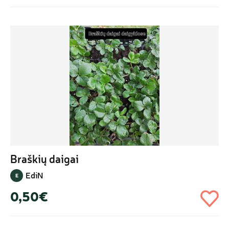
Braškių daigai
EdiN
E
0,50€