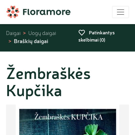
Patinkantys
Daigai
Uogų daigai
skelbimai (
0
)
Braškių daigai
Žembraškės
Kupčika