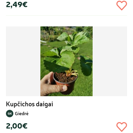
2,49€
Kupčichos daigai
Giedrė
GK
2,00€