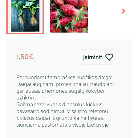
kstesnis
Sekanti
1,50€
Įsiminti
Parduodami žembraškes kupčikos daigai.
Daigai auginami profesionaliai, naudojant
geriausias priemones augalų kokybei
užtikrinti.
Galima rezervuotis didesnius kiekius
pavasario sodinimui. Visa info telefonu.
Šviežūs daigai iš grunto kaina 1 euras.
siunčiame paštomatais visoje Lietuvoje.