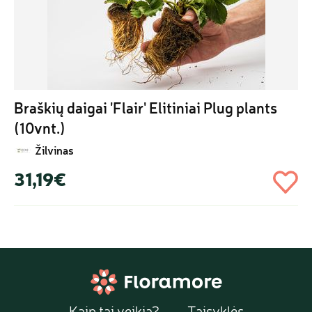
Braškių daigai 'Flair' Elitiniai Plug plants 
(10vnt.)
Žilvinas
31,19€
Kaip tai veikia?
Taisyklės